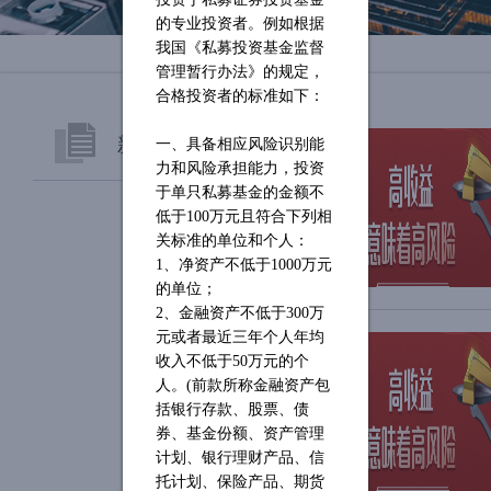
的专业投资者。例如根据
我国《私募投资基金监督
管理暂行办法》的规定，
合格投资者的标准如下：
新闻资讯
一、具备相应风险识别能
力和风险承担能力，投资
于单只私募基金的金额不
公司公告
低于
100万元且符合下列相
关标准的单位和个人：
招金动态
1、净资产不低于1000万元
的单位；
行业新闻
2、金融资产不低于300万
元或者最近三年个人年均
收入不低于50万元的个
投资视野
人。(前款所称金融资产包
括银行存款、股票、债
券、基金份额、资产管理
计划、银行理财产品、信
托计划、保险产品、期货